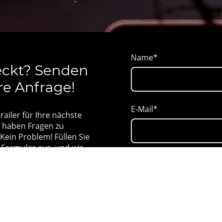
Name
*
eckt? Senden
hre Anfrage!
E-Mail
*
ailer für Ihre nächste
 haben Fragen zu
Kein Problem! Füllen Sie
Formular aus, und wir
hnen. Egal ob
Veranstaltungsort
*
chzeit oder Straßenfest –
ßgeschneidertes Angebot,
 abgestimmt ist.
 Veranstaltung
Personenzahl
*