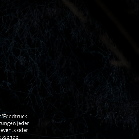
/Foodtruck –
ltungen jeder
enevents oder
passende