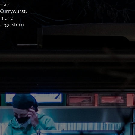
Unser
 Currywurst,
en und
 begeistern