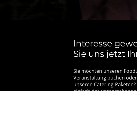
Interesse gew
Sie uns jetzt I
Sie möchten unseren Foodtr
Veranstaltung buchen oder
unseren Catering-Paketen? 
einfach das untenstehende 
melden uns umgehend bei I
Firmenfeier, Geburtstag, Ho
wir erstellen Ihnen ein ma
das genau auf Ihre Wünsche
Wir freuen uns darauf, Ihre
kulinarisch zu bereichern!